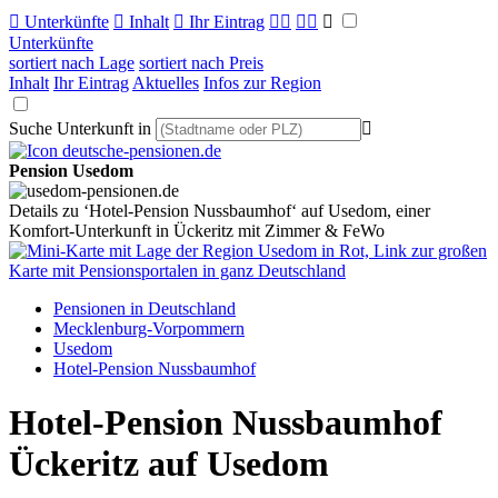

Unterkünfte

Inhalt

Ihr Eintrag



Unterkünfte
sortiert nach Lage
sortiert nach Preis
Inhalt
Ihr Eintrag
Aktuelles
Infos zur Region
Suche Unterkunft in

Pension Usedom
Details zu ‘Hotel-Pension Nussbaumhof‘ auf Usedom, einer
Komfort-Unterkunft in Ückeritz mit Zimmer & FeWo
Pensionen in Deutschland
Mecklenburg-Vorpommern
Usedom
Hotel-Pension Nussbaumhof
Hotel-Pension Nussbaumhof
Ückeritz auf Usedom