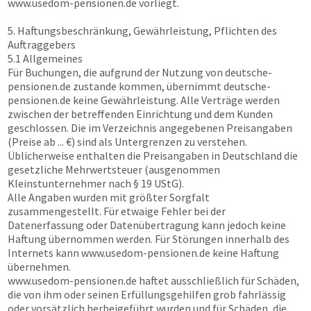
www.usedom-pensionen.de
vorliegt.
5. Haftungsbeschränkung, Gewährleistung, Pflichten des
Auftraggebers
5.1 Allgemeines
Für Buchungen, die aufgrund der Nutzung von
deutsche-
pensionen.de
zustande kommen, übernimmt
deutsche-
pensionen.de
keine Gewährleistung. Alle Verträge werden
zwischen der betreffenden Einrichtung und dem Kunden
geschlossen. Die im Verzeichnis angegebenen Preisangaben
(Preise ab ... €) sind als Untergrenzen zu verstehen.
Üblicherweise enthalten die Preisangaben in Deutschland die
gesetzliche Mehrwertsteuer (ausgenommen
Kleinstunternehmer nach § 19 UStG).
Alle Angaben wurden mit größter Sorgfalt
zusammengestellt. Für etwaige Fehler bei der
Datenerfassung oder Datenübertragung kann jedoch keine
Haftung übernommen werden. Für Störungen innerhalb des
Internets kann
www.usedom-pensionen.de
keine Haftung
übernehmen.
www.usedom-pensionen.de
haftet ausschließlich für Schäden,
die von ihm oder seinen Erfüllungsgehilfen grob fahrlässig
oder vorsätzlich herbeigeführt wurden und für Schäden, die