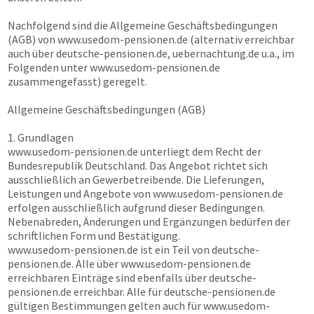
Nachfolgend sind die Allgemeine Geschäftsbedingungen
(AGB) von
www.usedom-pensionen.de
(alternativ erreichbar
auch über
deutsche-pensionen.de, uebernachtung.de
u.a., im
Folgenden unter
www.usedom-pensionen.de
zusammengefasst) geregelt.
Allgemeine Geschäftsbedingungen (AGB)
1. Grundlagen
www.usedom-pensionen.de
unterliegt dem Recht der
Bundesrepublik Deutschland. Das Angebot richtet sich
ausschließlich an Gewerbetreibende. Die Lieferungen,
Leistungen und Angebote von
www.usedom-pensionen.de
erfolgen ausschließlich aufgrund dieser Bedingungen.
Nebenabreden, Änderungen und Ergänzungen bedürfen der
schriftlichen Form und Bestätigung.
www.usedom-pensionen.de
ist ein Teil von
deutsche-
pensionen.de
. Alle über
www.usedom-pensionen.de
erreichbaren Einträge sind ebenfalls über
deutsche-
pensionen.de
erreichbar. Alle für
deutsche-pensionen.de
gültigen Bestimmungen gelten auch für
www.usedom-