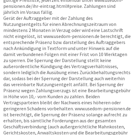
gültige Preisliste, jederzeit einsehbar unter
www.usedom-
pensionen.de
/ihr-eintrag.html#preise. Zahlungen sind
jährlich im Voraus fällig.
Gerät der Auftraggeber mit der Zahlung des
Nutzungsentgelts für einen Abrechnungszeitraum von
mindestens 2 Monaten in Verzug oder wird eine Lastschrift
nicht eingelöst, ist
www.usedom-pensionen.de
berechtigt, die
entsprechende Präsenz bzw. darstellung des Auftraggebers
nach Ankündigung in Textform und unter Hinweis auf die
damit verbundenen Folgen mit einer Frist von 10 Werktagen
zu sperren. Die Sperrung der Darstellung stellt keine
außerordentliche Kündigung des Vertragsverhältnisses,
sondern lediglich die Ausübung eines Zurückbehaltungsrechts
dar, sodass bei der Sperrung der Darstellung auch weiterhin
das vereinbarte Nutzungsentgelt anfällt. Bei Sperrung der
Präsenz wegen Zahlungsverzugs ist eine Bearbeitungsgebühr
in Höhe von 10,- vom Kunden zu zahlen. Beiden
Vertragsparteien bleibt der Nachweis eines höheren oder
geringeren Schadens vorbehalten.
www.usedom-pensionen.de
ist berechtigt, die Sperrung der Präsenz solange aufrecht zu
erhalten, bis sämtliche Forderungen aus der gesamten
Geschäftsverbindung (auch außergerichtliche Mahnkosten,
Gerichtskosten, Anwaltskosten und die Bearbeitungsgebühr