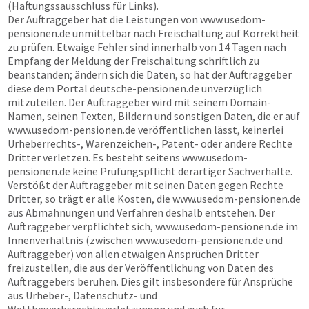
(Haftungssausschluss für Links).
Der Auftraggeber hat die Leistungen von
www.usedom-
pensionen.de
unmittelbar nach Freischaltung auf Korrektheit
zu prüfen. Etwaige Fehler sind innerhalb von 14 Tagen nach
Empfang der Meldung der Freischaltung schriftlich zu
beanstanden; ändern sich die Daten, so hat der Auftraggeber
diese dem Portal
deutsche-pensionen.de
unverzüglich
mitzuteilen. Der Auftraggeber wird mit seinem Domain-
Namen, seinen Texten, Bildern und sonstigen Daten, die er auf
www.usedom-pensionen.de
veröffentlichen lässt, keinerlei
Urheberrechts-, Warenzeichen-, Patent- oder andere Rechte
Dritter verletzen. Es besteht seitens
www.usedom-
pensionen.de
keine Prüfungspflicht derartiger Sachverhalte.
Verstößt der Auftraggeber mit seinen Daten gegen Rechte
Dritter, so trägt er alle Kosten, die
www.usedom-pensionen.de
aus Abmahnungen und Verfahren deshalb entstehen. Der
Auftraggeber verpflichtet sich,
www.usedom-pensionen.de
im
Innenverhältnis (zwischen
www.usedom-pensionen.de
und
Auftraggeber) von allen etwaigen Ansprüchen Dritter
freizustellen, die aus der Veröffentlichung von Daten des
Auftraggebers beruhen. Dies gilt insbesondere für Ansprüche
aus Urheber-, Datenschutz- und